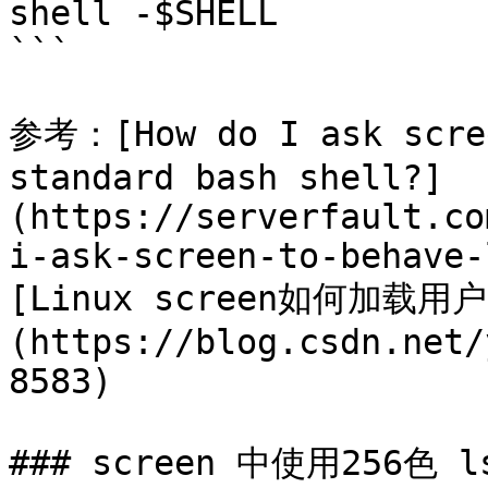
shell -$SHELL

```

参考：[How do I ask scree
standard bash shell?]
(https://serverfault.co
i-ask-screen-to-behave-
[Linux screen如何加载用户
(https://blog.csdn.net/
8583)

### screen 中使用256色