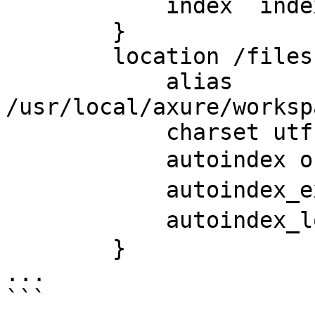
            index  index.html index.htm;

        }

        location /files {

            alias   
/usr/local/axure/worksp
            charset utf-8;

            autoindex on; # 索引

            autoindex_exact_size off; # 显示文件大小

            autoindex_localtime on; # 显示文件时间

        }

...

```
