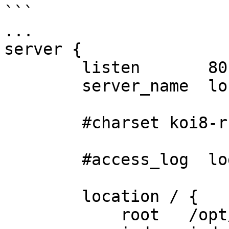
```

...

server {

        listen       80;

        server_name  localhost;

        #charset koi8-r;

        #access_log  logs/host.access.log  main;

        location / {

            root   /opt/boss-html;
