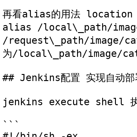
再看alias的用法 location /
alias /local\_path/i
/request\_path/image
为/local\_path/image/cat
## Jenkins配置 实现自动部
jenkins execute shel
```

#!/bin/sh -ex
