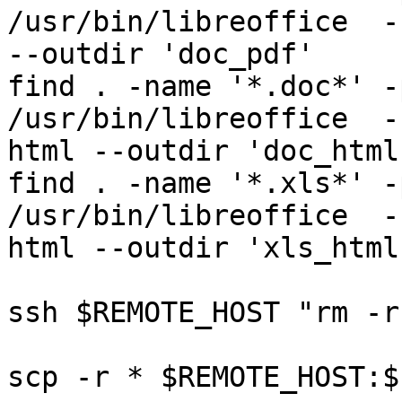
/usr/bin/libreoffice  -
--outdir 'doc_pdf'

find . -name '*.doc*' -
/usr/bin/libreoffice  -
html --outdir 'doc_html'
find . -name '*.xls*' -
/usr/bin/libreoffice  -
html --outdir 'xls_html'
ssh $REMOTE_HOST "rm -r
scp -r * $REMOTE_HOST:$