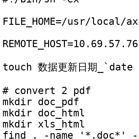
FILE_HOME=/usr/local/ax
REMOTE_HOST=10.69.57.76

touch 数据更新日期_`date "+
# convert 2 pdf

mkdir doc_pdf

mkdir doc_html

mkdir xls_html

find . -name '*.doc*' -