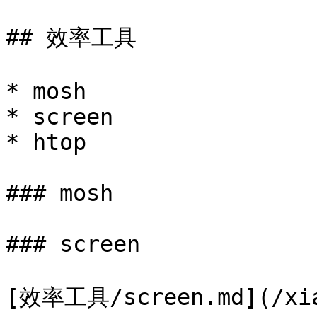
## 效率工具

* mosh

* screen

* htop

### mosh

### screen

[效率工具/screen.md](/xiao